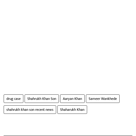
drug case
Shahrukh Khan Son
Aaryan Khan
Sameer Wankhede
shahrukh khan son recent news
Shaharukh Khan