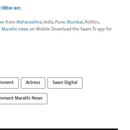
ठी
क्लिक करा
.
ws
from
Maharashtra
, India, Pune,
Mumbai
, Politics,
e Marathi news
on Mobile. Download the Saam Tv app for
ainment
Actress
Saam Digital
ainment Marathi News