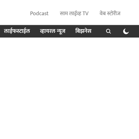
Podcast
साम लाईव्ह TV
वेब स्टोरीज
लाईफस्टाईल
व्हायरल न्यूज
बिझनेस