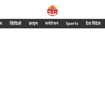
ीज
व्हिडिओ
क्राइम
मनोरंजन
Sports
देश विदेश