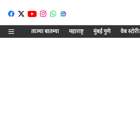
ताज्या बातम्या
महाराष्ट्र
मुंबई पुणे
वेब स्टोर