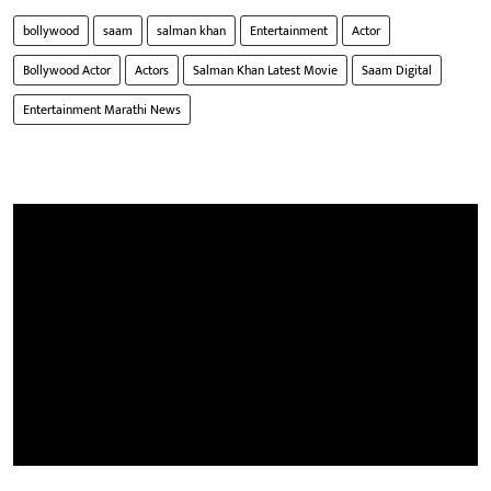
bollywood
saam
salman khan
Entertainment
Actor
Bollywood Actor
Actors
Salman Khan Latest Movie
Saam Digital
Entertainment Marathi News