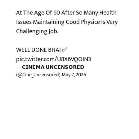
At The Age Of 60 After So Many Health
Issues Maintaining Good Physice Is Very
Challenging Job.
WELL DONE BHAI ✅
pic.twitter.com/U8X6VQOIN3
— 𝗖𝗜𝗡𝗘𝗠𝗔 𝗨𝗡𝗖𝗘𝗡𝗦𝗢𝗥𝗘𝗗
(@Cine_Uncensored)
May 7, 2026