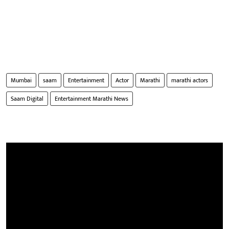
Mumbai
saam
Entertainment
Actor
Marathi
marathi actors
Saam Digital
Entertainment Marathi News