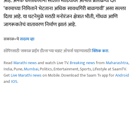
आहे. अनेक कलाकारांनी सोशल मीडियावर आपली प्रतिक्रिया देत
‘कामाच्या निमित्ताने भेटताना अधिक सावधगिरी बाळगावी’ असा सल्ला
दिला आहे. या घटनेमुळे मराठी मनोरंजन क्षेत्रात भीती, गोंधळ आणि
जागरूकतेचं वातावरण निर्माण झालं आहे.
सकाळ+चे
सदस्य व्हा
शॉपिंगसाठी 'सकाळ प्राईम डील्स'च्या भन्नाट ऑफर्स पाहण्यासाठी
क्लिक करा
.
Read
Marathi news
and watch Live TV.
Breaking news
from
Maharashtra
,
India, Pune,
Mumbai
, Politics, Entertainment, Sports, Lifestyle at SaamTV.
Get
Live Marathi news
on Mobile. Download the Saam Tv app for
Android
and
IOS
.