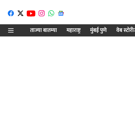
ताज्या बातम्या
महाराष्ट्र
मुंबई पुणे
वेब स्टोर