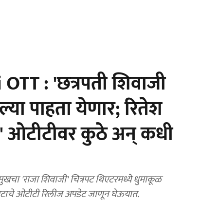
 OTT : 'छत्रपती शिवाजी
्या पाहता येणार; रितेश
' ओटीटीवर कुठे अन् कधी
खचा 'राजा शिवाजी' चित्रपट थिएटरमध्ये धुमाकूळ
पटाचे ओटीटी रिलीज अपडेट जाणून घेऊयात.