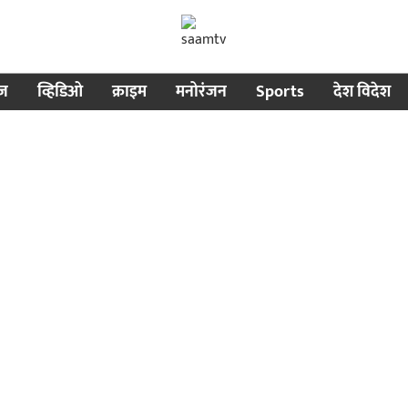
ीज
व्हिडिओ
क्राइम
मनोरंजन
Sports
देश विदेश