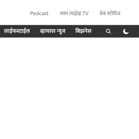
Podcast
साम लाईव्ह TV
वेब स्टोरीज
लाईफस्टाईल
व्हायरल न्यूज
बिझनेस