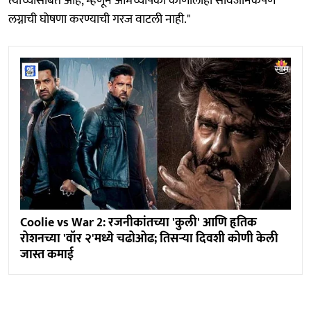
त्याच्यासोबत आहे, म्हणून आमच्यापैकी कोणालाही सार्वजनिकपणे
लग्नाची घोषणा करण्याची गरज वाटली नाही."
Coolie vs War 2: रजनीकांतच्या 'कुली' आणि हृतिक
रोशनच्या 'वॉर २'मध्ये चढोओढ; तिसऱ्या दिवशी कोणी केली
जास्त कमाई