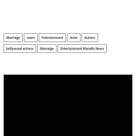
Marriage
saam
Entertainment
Actor
Actress
bollywood actress
Marraige
Entertainment Marathi News