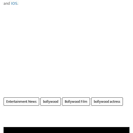
and
IOS
.
Entertainment News
bollywood
Bollywood Film
bollywood actress