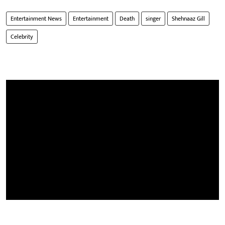
Entertainment News
Entertainment
Death
singer
Shehnaaz Gill
Celebrity