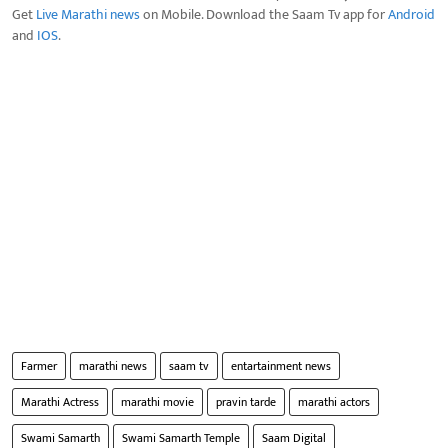
Get
Live Marathi news
on Mobile. Download the Saam Tv app for
Android
and
IOS
.
Farmer
marathi news
saam tv
entartainment news
Marathi Actress
marathi movie
pravin tarde
marathi actors
Swami Samarth
Swami Samarth Temple
Saam Digital