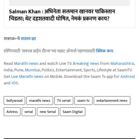
Salman Khan : अभिनेता सलमान खानवर पाकिस्तान
चिडला; थेट दहशतवादी घोषित, नेमकं प्रकरण काय?
सकाळ+चे
सदस्य व्हा
शॉपिंगसाठी 'सकाळ प्राईम डील्स'च्या भन्नाट ऑफर्स पाहण्यासाठी
क्लिक करा
.
Read
Marathi news
and watch Live TV.
Breaking news
from
Maharashtra
,
India, Pune,
Mumbai
, Politics, Entertainment, Sports, Lifestyle at SaamTV.
Get
Live Marathi news
on Mobile. Download the Saam Tv app for
Android
and
IOS
.
bollywood
marathi news
TV serial
saam tv
entartainment news
Actress
serial
new Serial
Saam Digital