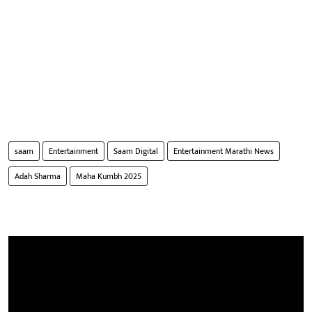
saam
Entertainment
Saam Digital
Entertainment Marathi News
Adah Sharma
Maha Kumbh 2025