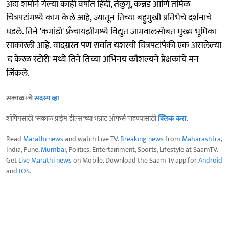
अदा शर्माने गेल्या काही वर्षांत हिंदी, तेलुगू, कन्नड आणि तमिळ
चित्रपटांमध्ये काम केले आहे, ज्यातून तिच्या बहुमुखी प्रतिभेचे दर्शनाचे
घडले. तिने 'कमांडो' फ्रँचायझीमध्ये विद्युत जामवालसोबत मुख्य भूमिका
साकारली आहे. वादग्रस्त पण सर्वात यशस्वी चित्रपटांपैकी एक असलेल्या
'द केरळ स्टोरी' मध्ये तिने तिच्या अभिनय कौशल्यने प्रेक्षकांचे मन
जिंकले.
सकाळ+चे
सदस्य व्हा
शॉपिंगसाठी 'सकाळ प्राईम डील्स'च्या भन्नाट ऑफर्स पाहण्यासाठी
क्लिक करा
.
Read
Marathi news
and watch Live TV.
Breaking news
from
Maharashtra
,
India, Pune,
Mumbai
, Politics, Entertainment, Sports, Lifestyle at SaamTV.
Get
Live Marathi news
on Mobile. Download the Saam Tv app for
Android
and
IOS
.