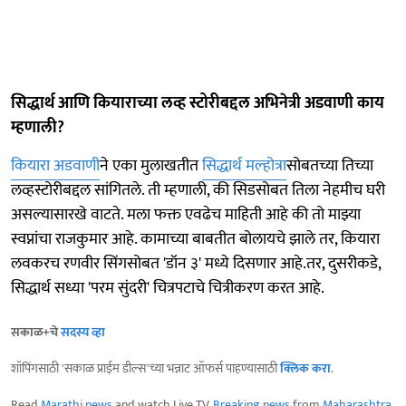
सिद्धार्थ आणि कियाराच्या लव्ह स्टोरीबद्दल अभिनेत्री अडवाणी काय
म्हणाली?
कियारा अडवाणी
ने एका मुलाखतीत
सिद्धार्थ मल्होत्रा
सोबतच्या तिच्या
लव्हस्टोरीबद्दल सांगितले. ती म्हणाली, की सिडसोबत तिला नेहमीच घरी
असल्यासारखे वाटते. मला फक्त एवढेच माहिती आहे की तो माझ्या
स्वप्नांचा राजकुमार आहे. कामाच्या बाबतीत बोलायचे झाले तर, कियारा
लवकरच रणवीर सिंगसोबत 'डॉन ३' मध्ये दिसणार आहे.तर, दुसरीकडे,
सिद्धार्थ सध्या 'परम सुंदरी' चित्रपटाचे चित्रीकरण करत आहे.
सकाळ+चे
सदस्य व्हा
शॉपिंगसाठी 'सकाळ प्राईम डील्स'च्या भन्नाट ऑफर्स पाहण्यासाठी
क्लिक करा
.
Read
Marathi news
and watch Live TV.
Breaking news
from
Maharashtra
,