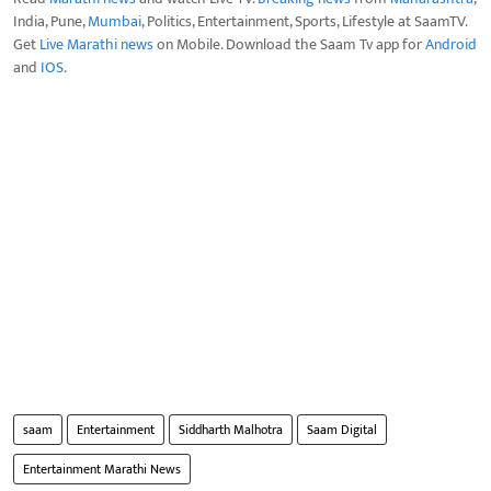
India, Pune,
Mumbai
, Politics, Entertainment, Sports, Lifestyle at SaamTV.
Get
Live Marathi news
on Mobile. Download the Saam Tv app for
Android
and
IOS
.
saam
Entertainment
Siddharth Malhotra
Saam Digital
Entertainment Marathi News