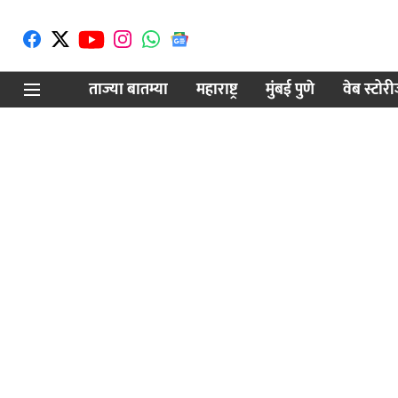
ताज्या बातम्या
महाराष्ट्र
मुंबई पुणे
वेब स्टोर