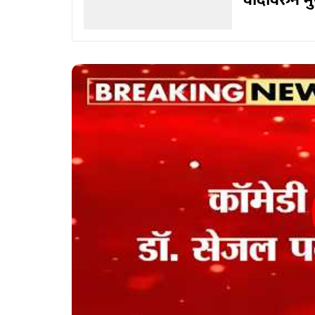
वादावरुन मुख