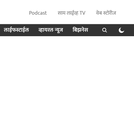
Podcast
साम लाईव्ह TV
वेब स्टोरीज
लाईफस्टाईल
व्हायरल न्यूज
बिझनेस