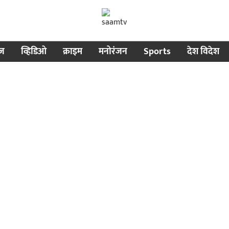
ीज
व्हिडिओ
क्राइम
मनोरंजन
Sports
देश विदेश