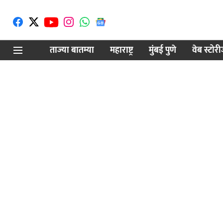
ताज्या बातम्या
महाराष्ट्र
मुंबई पुणे
वेब स्टोर