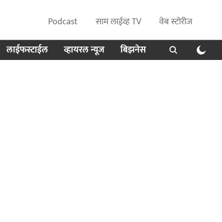
Podcast
साम लाईव्ह TV
वेब स्टोरीज
लाईफस्टाईल
व्हायरल न्यूज
बिझनेस