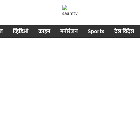
ीज
व्हिडिओ
क्राइम
मनोरंजन
Sports
देश विदेश