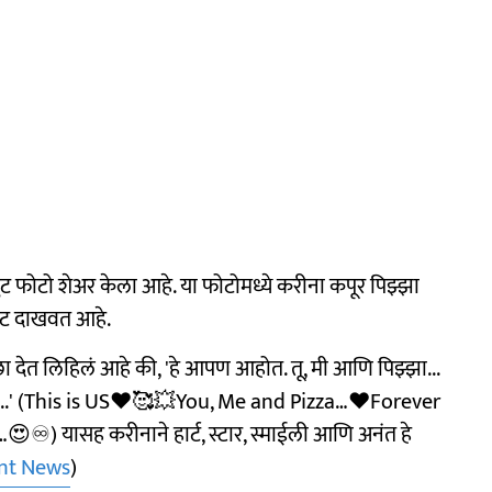
फोटो शेअर केला आहे. या फोटोमध्ये करीना कपूर पिझ्झा
ोट दाखवत आहे.
्छा देत लिहिलं आहे की, 'हे आपण आहोत. तू, मी आणि पिझ्झा...
नवरोबा...' (This is US❤️🥰💥You, Me and Pizza…❤️Forever
 यासह करीनाने हार्ट, स्टार, स्माईली आणि अनंत हे
nt News
)