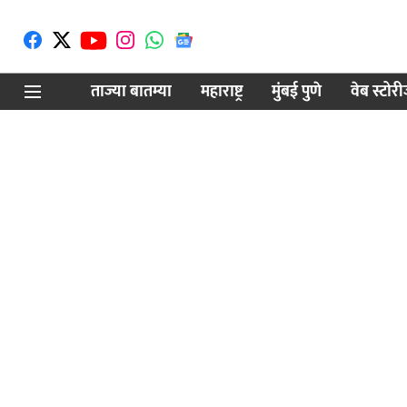
ताज्या बातम्या
महाराष्ट्र
मुंबई पुणे
वेब स्टोर