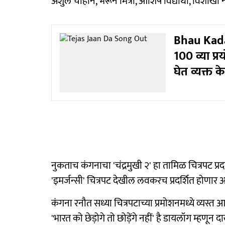
अंशुल चौहान, भरून मित्रा, आशिष विद्यार्थी, विशाख
Bhau Kadam
100 व्या प्
घेत व्यक्त क
नुकताच कंगनाचा 'चंद्रमुखी २' हा तामिळ चित्रपट प्र
'इमर्जन्सी' चित्रपट देखील लवकरच प्रदर्शित होणार आहे
कंगना रनौत सध्या चित्रपटाच्या प्रमोशनमध्ये व्यस्त
'भारत को छेड़ोगे तो छोड़ेंगे नहीं' है डायलॉग म्हणून 