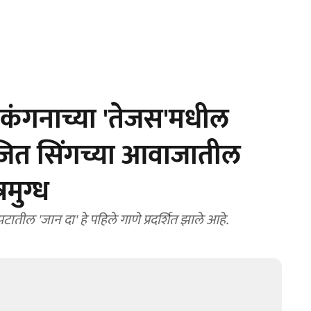
कंगनाच्या 'तेजस'मधील
जित सिंगच्या आवाजातील
रमुग्ध
तील 'जान दा' हे पहिले गाणे प्रदर्शित झाले आहे.