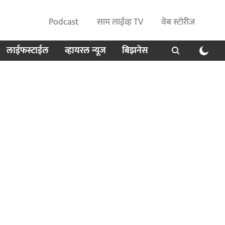
Podcast
साम लाईव्ह TV
वेब स्टोरीज
लाईफस्टाईल
व्हायरल न्यूज
बिझनेस