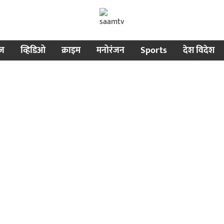
ीज
व्हिडिओ
क्राइम
मनोरंजन
Sports
देश विदेश