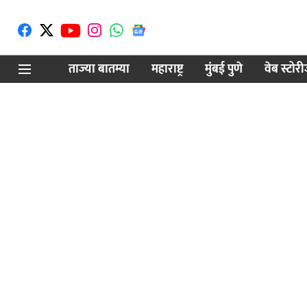
ताज्या बातम्या
महाराष्ट्र
मुंबई पुणे
वेब स्टोर