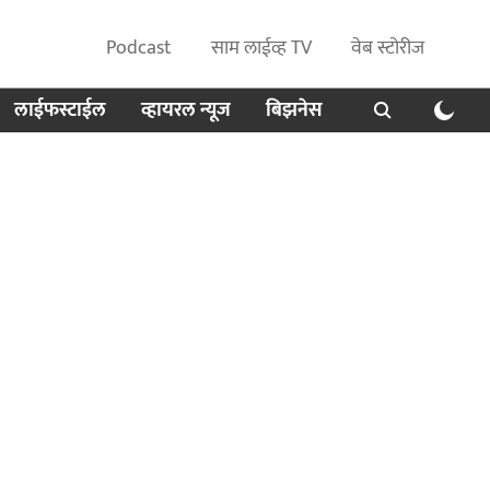
Podcast
साम लाईव्ह TV
वेब स्टोरीज
लाईफस्टाईल
व्हायरल न्यूज
बिझनेस