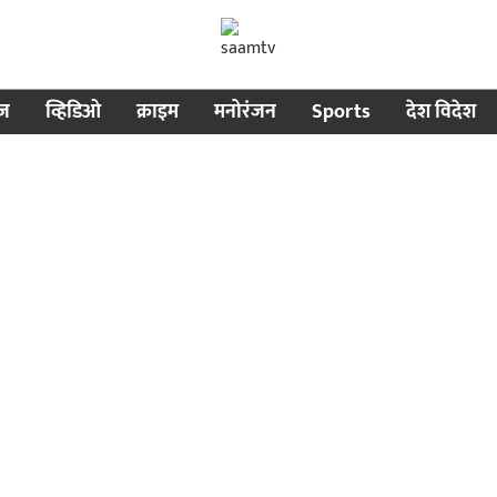
ीज
व्हिडिओ
क्राइम
मनोरंजन
Sports
देश विदेश