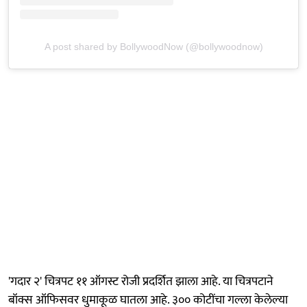
A post shared by BollywoodNow (@bollywoodnow)
'गदार २' चित्रपट ११ ऑगस्ट रोजी प्रदर्शित झाला आहे. या चित्रपटाने
बॉक्स ऑफिसवर धुमाकूळ घातला आहे. ३०० कोटींचा गल्ला केलेल्या