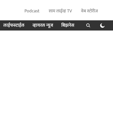
Podcast
साम लाईव्ह TV
वेब स्टोरीज
लाईफस्टाईल
व्हायरल न्यूज
बिझनेस