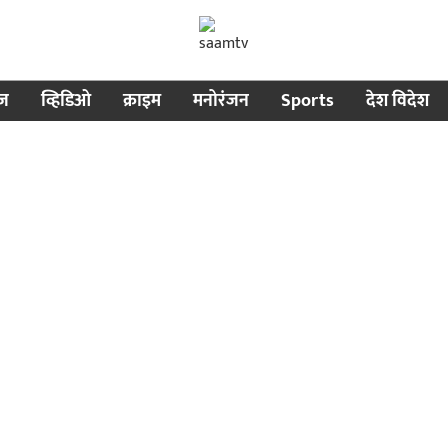
ीज
व्हिडिओ
क्राइम
मनोरंजन
Sports
देश विदेश