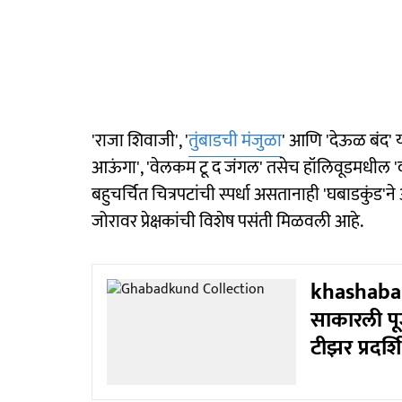
'राजा शिवाजी', '
तुंबाडची मंजुळा
' आणि 'देऊळ बंद' य
आऊंगा', 'वेलकम टू द जंगल' तसेच हॉलिवूडमधील 'द
बहुचर्चित चित्रपटांची स्पर्धा असतानाही 'घबाडकुंड
जोरावर प्रेक्षकांची विशेष पसंती मिळवली आहे.
khashaba: र
साकारली पूज
टीझर प्रदर्