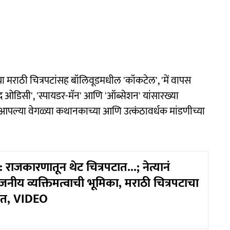
ा मराठी चित्रपटांसह बॉलिवूडमधील 'कॉकटेल', 'में वापस
 ओडिसी', 'स्पायडर-मॅन' आणि 'ऑब्सेशन' यांसारख्या
'ने आपल्या वेगळ्या कथानकाच्या आणि उत्कंठावर्धक मांडणीच्या
ाजकारणातून थेट चित्रपटात...; नेत्यानं
नीय व्यक्तिमत्वाची भूमिका, मराठी चित्रपटाचा
शित, VIDEO