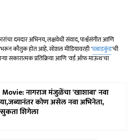
कारांचा दमदार अभिनय, लक्षवेधी संवाद, पार्श्वसंगीत आणि
टाचे भरभरून कौतुक होत आहे. सोशल मीडियावरही '
घबाडकुंड
'ची
िळणाऱ्या सकारात्मक प्रतिक्रिया आणि 'वर्ड ऑफ माऊथ'चा
ovie: नागराज मंजुळेंचा 'खाशाबा' नवा
श्या,जब्यानंतर कोण असेल नवा अभिनेता,
 उत्सुकता शिगेला