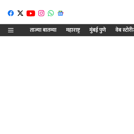
ताज्या बातम्या
महाराष्ट्र
मुंबई पुणे
वेब स्टोर