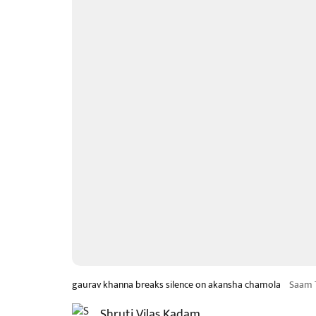
gaurav khanna breaks silence on akansha chamola
Saam 
Shruti Vilas Kadam