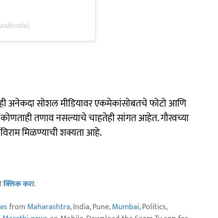
ytalkindia)
 दोघेही अनेकदा सोशल मीडियावर एकमेकांसोबतचे फोटो आणि
यात कोणताही तणाव नसल्याचे चाहतेही सांगत आहेत. गौरवच्या
पूर्णविराम मिळण्याची शक्यता आहे.
ठी
क्लिक करा
.
ws
from
Maharashtra
, India, Pune,
Mumbai
, Politics,