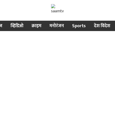
ीज
व्हिडिओ
क्राइम
मनोरंजन
Sports
देश विदेश