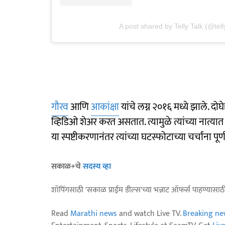
A post shared by Telly Talk (@tell
गौरव
आणि
आकांक्षा
यांचे लग्न २०१६ मध्ये झाले.
व्हिडिओ शेअर करत असतात. त्यामुळे त्यांच्या नात्
या स्पष्टीकरणानंतर त्यांच्या घटस्फोटाच्या चर्चांना 
सकाळ+चे
सदस्य व्हा
शॉपिंगसाठी 'सकाळ प्राईम डील्स'च्या भन्नाट ऑफर्स पाहण्यासा
Read
Marathi news
and watch Live TV.
Breaking ne