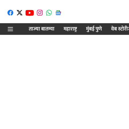
ताज्या बातम्या
महाराष्ट्र
मुंबई पुणे
वेब स्टोर