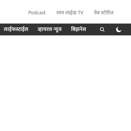
Podcast
साम लाईव्ह TV
वेब स्टोरीज
लाईफस्टाईल
व्हायरल न्यूज
बिझनेस