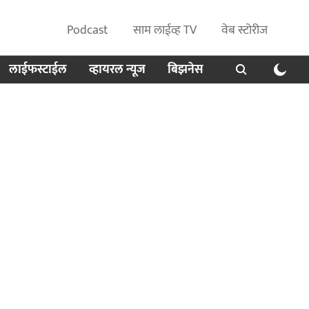
Podcast
साम लाईव्ह TV
वेब स्टोरीज
लाईफस्टाईल
व्हायरल न्यूज
बिझनेस