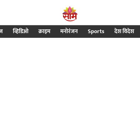
ीज
व्हिडिओ
क्राइम
मनोरंजन
Sports
देश विदेश