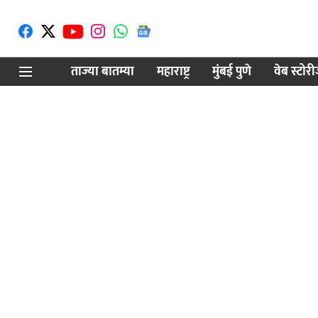
ताज्या बातम्या
महाराष्ट्र
मुंबई पुणे
वेब स्टोर