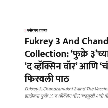
मनोरंजन बातम्या
Fukrey 3 And Chand
Collection: ‘फुक्रे ३
‘द व्हॅक्सिन वॉर’ आणि ‘चंद
फिरवली पाठ
Fukrey 3, Chandramukhi 2 And The Vaccine War
झालेल्या ‘फुक्रे ३’, ‘द व्हॅक्सिन वॉर’, ‘चंद्रमुखी 