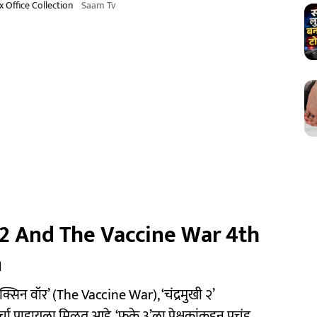
Office Collection
Saam Tv
2 And The Vaccine War 4th
n
व्हॅक्सिन वॉर’ (The Vaccine War), ‘चंद्रमुखी २’
हायला मिळत आहे. ‘फुक्रे ३’ला प्रेक्षकांकडून प्रचंड