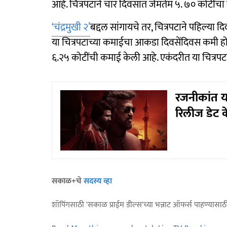
आहे. चित्रपटाने चार दिवसात जेमतेम ५. ७० कोटींचा
‘चंद्रमुखी २’
बद्दल सांगायचे तर, चित्रपटाने पहिल्य
या चित्रपटाच्या कमाईचा आकडा दिवसेंदिवस कमी होत 
६.२५ कोटींची कमाई केली आहे. एकंदरीत या चित्
रजनीकांत या
रिलीज डेट 
सकाळ+चे
सदस्य व्हा
शॉपिंगसाठी 'सकाळ प्राईम डील्स'च्या भन्नाट ऑफर्स पाहण्यासा