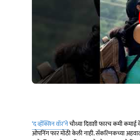
‘द व्हॅक्सिन वॉर’ने
चौथ्या दिवशी फारच कमी कमाई केली
ओपनिंग फार मोठी केली नाही. सॅकल्निकच्या अहवालान