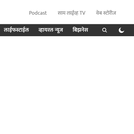
Podcast
साम लाईव्ह TV
वेब स्टोरीज
लाईफस्टाईल
व्हायरल न्यूज
बिझनेस