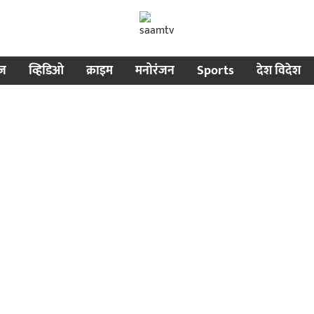
ीज
व्हिडिओ
क्राइम
मनोरंजन
Sports
देश विदेश