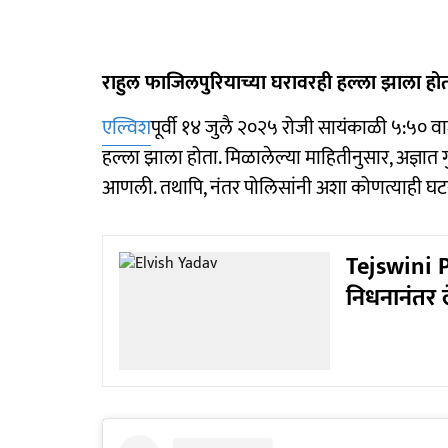
राहुल फाजिलपुरियाच्या घरावरही हल्ला झाला हो
एल्विश
पूर्वी १४ जुलै २०२५ रोजी सायंकाळी ५:५०
हल्ला झाला होता. मिळालेल्या माहितीनुसार, अज्ञात 
आणली. तथापि, नंतर पोलिसांनी अशा कोणत्याही घटने
Tejswini P
निधनानंतर 