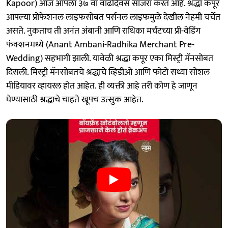
Kapoor) आज आपला ३७ वा वाढदिवस साजरा करत आहे. श्रद्धा कपूर
आपल्या प्रोफेशनल लाइफसोबत पर्सनल लाइफमुळे देखील नेहमी चर्चेत
असते. नुकताच ती अनंत अंबानी आणि राधिका मर्चंटच्या प्री-वेडिंग
फंक्शनमध्ये (Anant Ambani-Radhika Merchant Pre-
Wedding) सहभागी झाली. यावेळी श्रद्धा कपूर एका मिस्ट्री मॅनसोबत
दिसली. मिस्ट्री मॅनसोबतचे श्रद्धाचे व्हिडीओ आणि फोटो सध्या सोशल
मीडियावर व्हायरल होत आहेत. ही व्यक्ती आहे तरी कोण हे जाणून
घेण्यासाठी श्रद्धाचे चाहते खूपच उत्सुक आहेत.