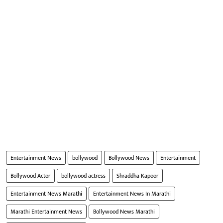
Entertainment News
bollywood
Bollywood News
Entertainment
Bollywood Actor
bollywood actress
Shraddha Kapoor
Entertainment News Marathi
Entertainment News In Marathi
Marathi Entertainment News
Bollywood News Marathi