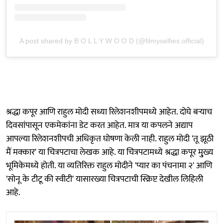
A post shared by B O L L Y W O O D (@filmyselfies.official)
श्रद्धा कपूर आणि राहुल मोदी सध्या रिलेशनशीपमध्ये आहेत. दोघे बऱ्याच
दिवसांपासून एकमेकांना डेट करत आहेत. मात्र या कपलने अद्याप
आपल्या रिलेशनशीपची अधिकृत घोषणा केली नाही. राहुल मोदी 'तू झूठी
मैं मक्कार' या चित्रपटाचा लेखक आहे. या चित्रपटामध्ये श्रद्धा कपूर मु्ख्य
भूमिकेमध्ये होती. या व्यतिरिक्त राहुल मोदीने 'प्यार का पंचनामा २' आणि
'सोनू के टीटू की स्वीटी' यासारख्या चित्रपटाची स्क्रिप्ट देखील लिहिली
आहे.