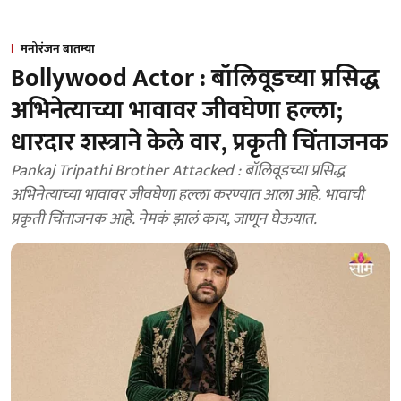
मनोरंजन बातम्या
Bollywood Actor : बॉलिवूडच्या प्रसिद्ध
अभिनेत्याच्या भावावर जीवघेणा हल्ला;
धारदार शस्त्राने केले वार, प्रकृती चिंताजनक
Pankaj Tripathi Brother Attacked : बॉलिवूडच्या प्रसिद्ध
अभिनेत्याच्या भावावर जीवघेणा हल्ला करण्यात आला आहे. भावाची
प्रकृती चिंताजनक आहे. नेमकं झालं काय, जाणून घेऊयात.