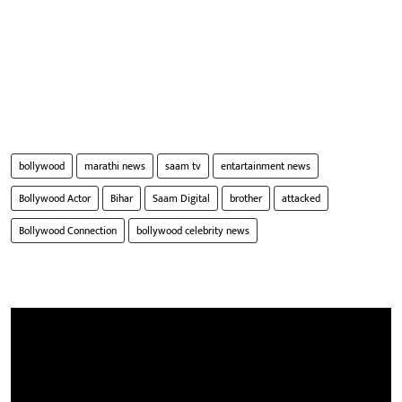
bollywood
marathi news
saam tv
entartainment news
Bollywood Actor
Bihar
Saam Digital
brother
attacked
Bollywood Connection
bollywood celebrity news