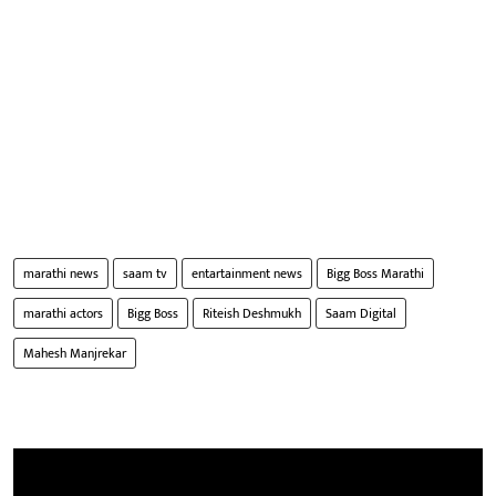
marathi news
saam tv
entartainment news
Bigg Boss Marathi
marathi actors
Bigg Boss
Riteish Deshmukh
Saam Digital
Mahesh Manjrekar