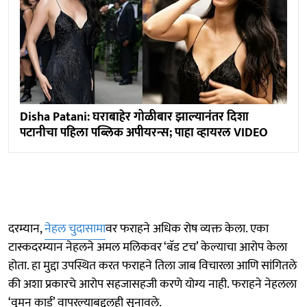
Disha Patani: घराबाहेर गोळीबार झाल्यानंतर दिशा
पटानीचा पहिला पब्लिक अपीयरन्स; पाहा व्हायरल VIDEO
दरम्यान,
नेहल चुदासामा
वर फराहने अधिक रोष व्यक्त केला. एका
टास्कदरम्यान नेहलने अमल मलिकवर ‘बॅड टच’ केल्याचा आरोप केला
होता. हा मुद्दा उपस्थित करत फराहने तिला जाब विचारला आणि सांगितले
की अशा प्रकारचे आरोप सहजासहजी करणे योग्य नाही. फराहने नेहलला
‘वुमन कार्ड’ वापरल्याबद्दलही सुनावले.