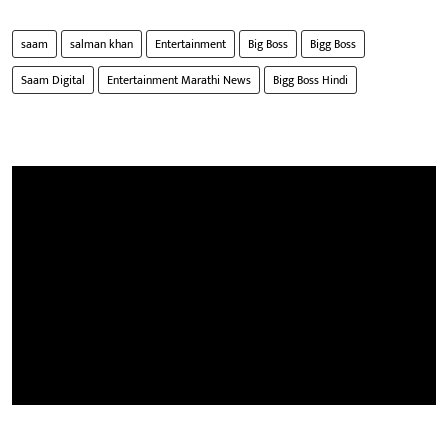
saam
salman khan
Entertainment
Big Boss
Bigg Boss
Saam Digital
Entertainment Marathi News
Bigg Boss Hindi