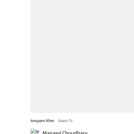
Anupam Kher
Saam Tv
Manasvi Choudhary