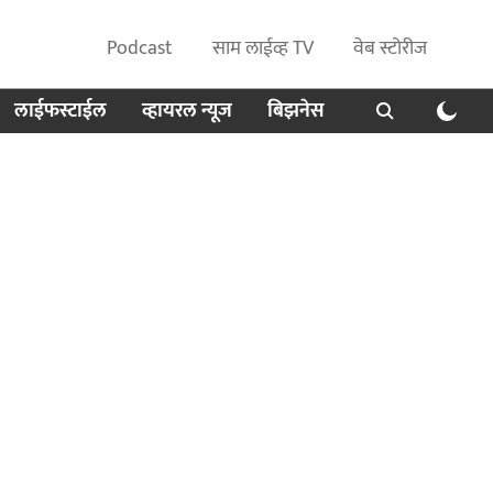
Podcast
साम लाईव्ह TV
वेब स्टोरीज
लाईफस्टाईल
व्हायरल न्यूज
बिझनेस