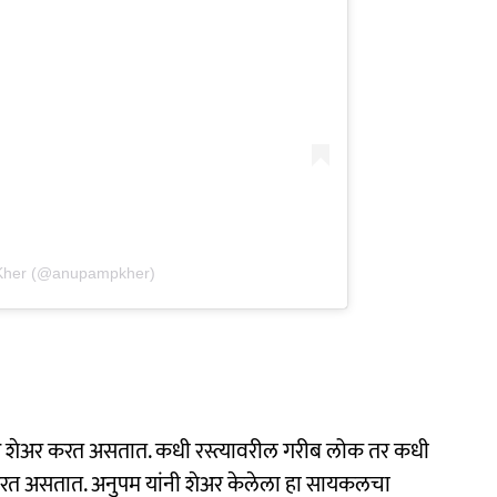
 Kher (@anupampkher)
्हिडीओ शेअर करत असतात. कधी रस्त्यावरील गरीब लोक तर कधी
 करत असतात. अनुपम यांनी शेअर केलेला हा सायकलचा