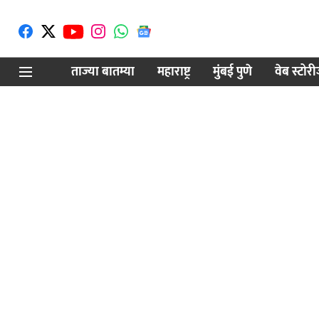
ताज्या बातम्या
महाराष्ट्र
मुंबई पुणे
वेब स्टोर