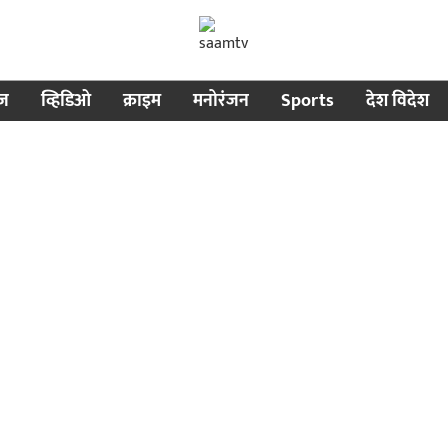
ीज
व्हिडिओ
क्राइम
मनोरंजन
Sports
देश विदेश