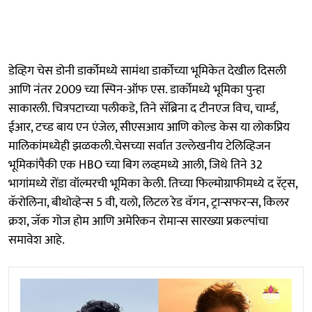
डेव्हिग चेस डोनी डार्कोमध्ये सामंथा डार्कोच्या भूमिकेत देखील दिसली
आणि नंतर 2009 च्या स्पिन-ऑफ एस. डार्कोमध्ये भूमिका पुन्हा
साकारली. चित्रपटाच्या पलीकडे, तिने सॅब्रिना द टीनएज विच, चार्म्ड,
ईआर, टच्ड बाय एन एंजेल, सीएसआय आणि कोल्ड केस या लोकप्रिय
मालिकांमध्येही झळकली.चेसच्या सर्वात उल्लेखनीय टेलिव्हिजन
भूमिकांपैकी एक HBO च्या बिग लव्हमध्ये आली, जिथे तिने 32
भागांमध्ये रोंडा वॉल्मरची भूमिका केली. तिच्या फिल्मोग्राफीमध्ये द रॅट्स,
कॅरोलिना, बीथोव्हेन्स 5 वी, यलो, लिटल रेड वॅगन, ट्रान्सफरन्स, किलर
क्रश, जॅक गोज होम आणि अमेरिकन रोमान्स सारख्या प्रकल्पांचा
समावेश आहे.