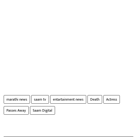
marathi news
saam tv
entartainment news
Death
Actress
Passes Away
Saam Digital