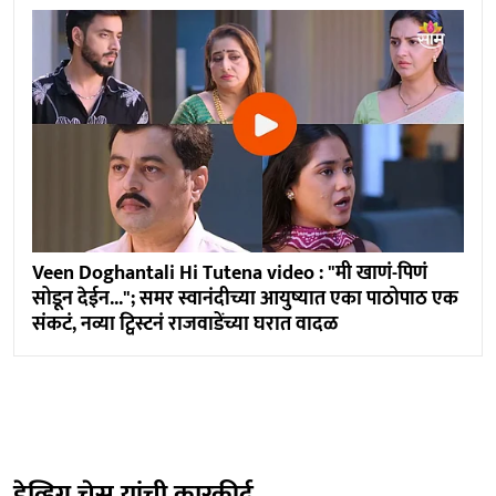
Veen Doghantali Hi Tutena video : "मी खाणं-पिणं
सोडून देईन..."; समर स्वानंदीच्या आयुष्यात एका पाठोपाठ एक
संकटं, नव्या ट्विस्टनं राजवाडेंच्या घरात वादळ
डेव्हिग चेस यांची कारकीर्द