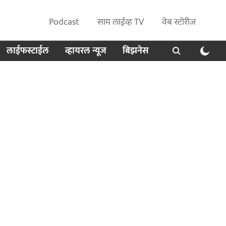
Podcast
साम लाईव्ह TV
वेब स्टोरीज
लाईफस्टाईल
व्हायरल न्यूज
बिझनेस