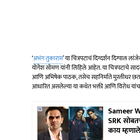
‘
अभंग तुकाराम
’ या चित्रपटाचं दिग्दर्शन दिग्पाल ल
योगेश सोमण यांनी लिहिले आहेत. या चित्रपटाचे सादर
आणि अभिषेक पाठक, तसेच सहनिर्माते मुरलीधर छतवा
आधारित असलेल्या या कथेत भक्ती आणि विरोध यांचा
Sameer Wa
SRK सोबतच्य
काय म्हणाल