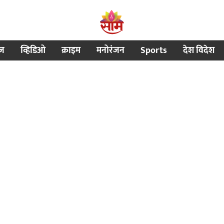
ीज
व्हिडिओ
क्राइम
मनोरंजन
Sports
देश विदेश