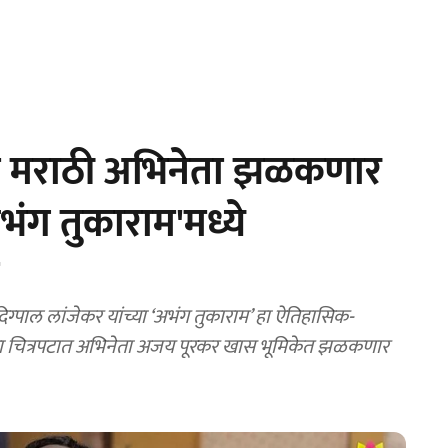
 मराठी अभिनेता झळकणार
ग तुकाराम'मध्ये
पाल लांजेकर यांच्या ‘अभंग तुकाराम’ हा ऐतिहासिक-
. या चित्रपटात अभिनेता अजय पूरकर खास भूमिकेत झळकणार