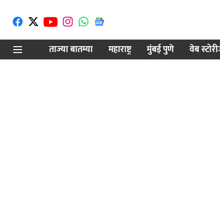
ताज्या बातम्या
महाराष्ट्र
मुंबई पुणे
वेब स्टोर