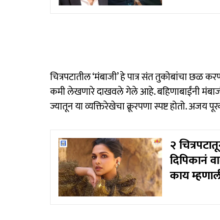
चित्रपटातील ‘मंबाजी’ हे पात्र संत तुकोबांचा छळ करणा
कमी लेखणारे दाखवले गेले आहे. बहिणाबाईंनी मंबाजीचे 
ज्यातून या व्यक्तिरेखेचा क्रूरपणा स्पष्ट होतो. अज
२ चित्रपटात
दिपिकानं वा
काय म्हणाल