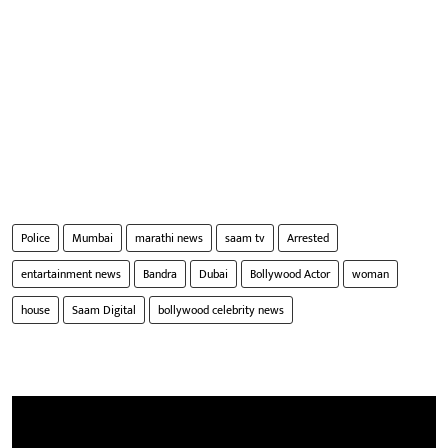
Police
Mumbai
marathi news
saam tv
Arrested
entartainment news
Bandra
Dubai
Bollywood Actor
woman
house
Saam Digital
bollywood celebrity news