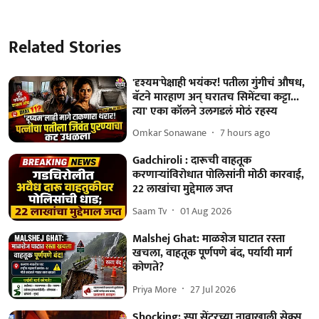
Related Stories
'दृश्यम'पेक्षाही भयंकर! पतीला गुंगीचं औषध,
बॅटने मारहाण अन् घरातच सिमेंटचा कट्टा...
त्या' एका कॉलने उलगडलं मोठं रहस्य
Omkar Sonawane
7 hours ago
Gadchiroli : दारूची वाहतूक
करणाऱ्यांविरोधात पोलिसांनी मोठी कारवाई,
22 लाखांचा मुद्देमाल जप्त
Saam Tv
01 Aug 2026
Malshej Ghat: माळशेज घाटात रस्ता
खचला, वाहतूक पूर्णपणे बंद, पर्यायी मार्ग
कोणते?
Priya More
27 Jul 2026
Shocking: स्पा सेंटरच्या नावाखाली सेक्स