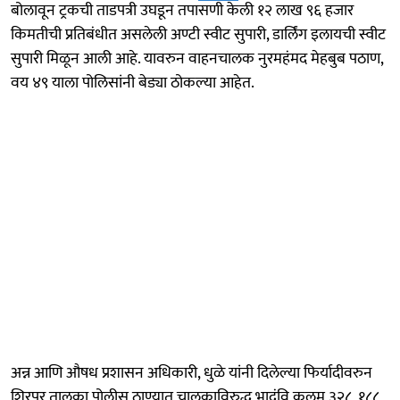
बोलावून ट्रकची ताडपत्री उघडून तपासणी केली १२ लाख ९६ हजार
किमतीची प्रतिबंधीत असलेली अण्टी स्वीट सुपारी, डार्लिंग इलायची स्वीट
सुपारी मिळून आली आहे. यावरुन वाहनचालक नुरमहंमद मेहबुब पठाण,
वय ४९ याला पोलिसांनी बेड्या ठोकल्या आहेत.
अन्न आणि औषध प्रशासन अधिकारी, धुळे यांनी दिलेल्या फिर्यादीवरुन
शिरपुर तालुका पोलीस ठाण्यात चालकाविरुद्ध भादंवि कलम ३२८, १८८,