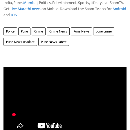
India, Pune,
Mumbai
, Politics, Entertainment, Sports, Lifestyle at SaamTV.
Get
Live Marathi news
on Mobile. Download the Saam Tv app for
Android
and
IOS
.
Police
Pune
Crime
Crime News
Pune News
pune crime
Pune News upadate
Pune News Latest