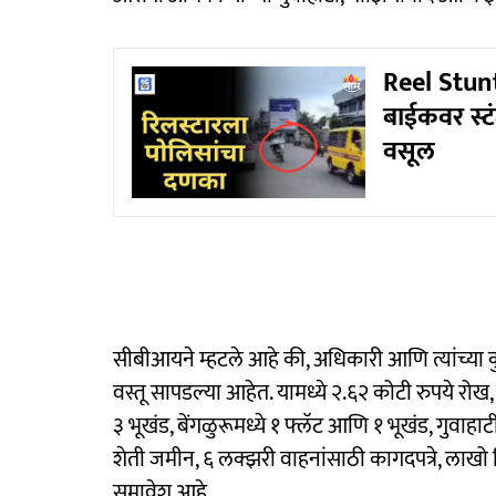
Reel Stunt
बाईकवर स्ट
वसूल
सीबीआयने म्हटले आहे की, अधिकारी आणि त्यांच्या क
वस्तू सापडल्या आहेत. यामध्ये २.६२ कोटी रुपये रो
३ भूखंड, बेंगळुरूमध्ये १ फ्लॅट आणि १ भूखंड, गुवाहा
शेती जमीन, ६ लक्झरी वाहनांसाठी कागदपत्रे, लाखो
समावेश आहे.