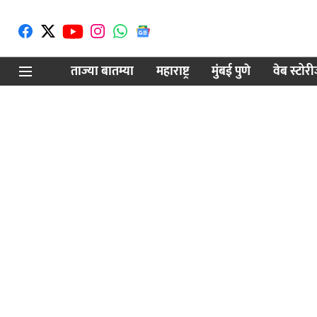
ताज्या बातम्या
महाराष्ट्र
मुंबई पुणे
वेब स्टोर