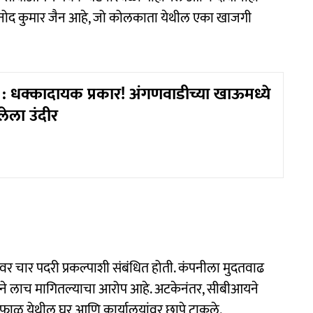
िनोद कुमार जैन आहे, जो कोलकाता येथील एका खाजगी
 धक्कादायक प्रकार! अंगणवाडीच्या खाऊमध्ये
ेला उंदीर
३७ वर चार पदरी प्रकल्पाशी संबंधित होती. कंपनीला मुदतवाढ
ाऱ्याने लाच मागितल्याचा आरोप आहे. अटकेनंतर, सीबीआयने
ंफाळ येथील घर आणि कार्यालयांवर छापे टाकले.