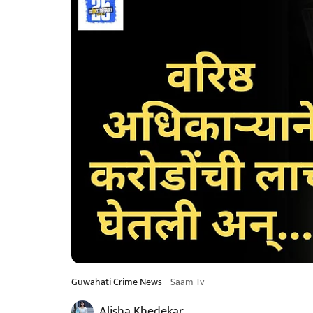
Guwahati Crime News
Saam Tv
Alisha Khedekar