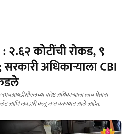
 २.६२ कोटींची रोकड, ९
ा; सरकारी अधिकाऱ्याला CBI
पकडले
एचआयडीसीएलच्या वरिष्ठ अधिकाऱ्याला लाच घेताना
 फ्लॅट आणि लक्झरी वस्तू जप्त करण्यात आले आहेत.