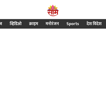
ीज
व्हिडिओ
क्राइम
मनोरंजन
Sports
देश विदेश