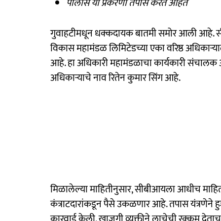
पोलीस या प्रकरणी तपास करत आहेत
गुवाहटीमधून धक्कदायक बातमी समोर आली आहे. सीबी
विकास महामंडळ लिमिटेडच्या एका वरिष्ठ अधिकाऱ्य
आहे. हा अधिकारी महामंडळाचा कार्यकारी संचालक आ
अधिकाऱ्याचे नाव रितेन कुमार सिंग आहे.
मिळालेल्या माहितीनुसार, सीबीआयला आधीच माह
कंत्राटदारांकडून पैसे उकळणार आहे. तपास यंत्रणे
कारवाई केली. खाजगी व्यक्तीने लाचेची रक्कम दे