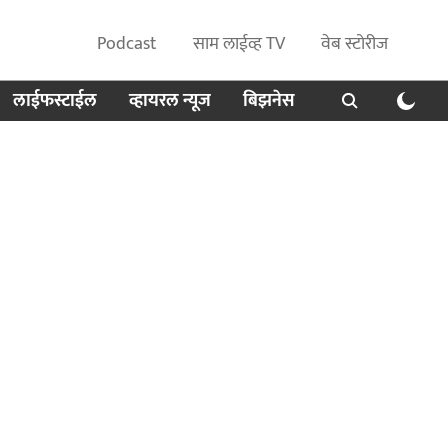
Podcast
साम लाईव्ह TV
वेब स्टोरीज
लाईफस्टाईल
व्हायरल न्यूज
बिझनेस