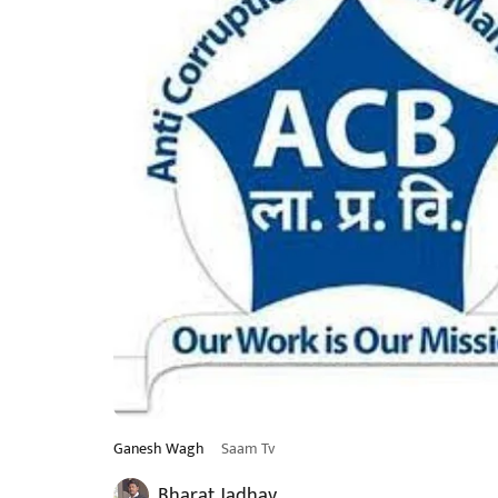
Ganesh Wagh
Saam Tv
Bharat Jadhav