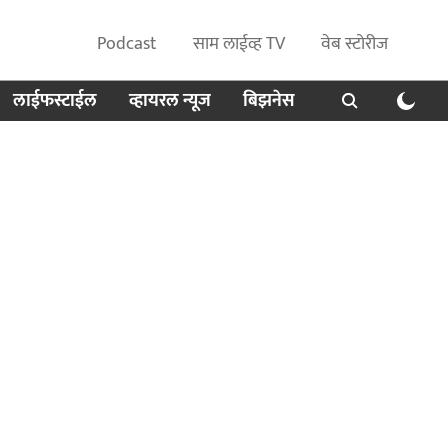
Podcast
साम लाईव्ह TV
वेब स्टोरीज
लाईफस्टाईल
व्हायरल न्यूज
बिझनेस