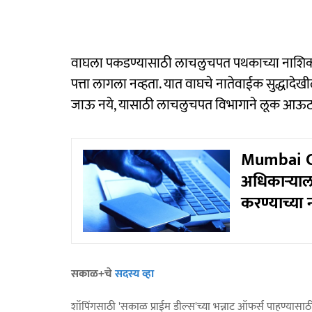
वाघला पकडण्यासाठी लाचलुचपत पथकाच्या नाशिक पथका
पत्ता लागला नव्हता. यात वाघचे नातेवाईक सुद्धादेख
जाऊ नये, यासाठी लाचलुचपत विभागाने लूक आऊट
Mumbai Cyb
अधिकाऱ्याला
करण्याच्या
सकाळ+चे
सदस्य व्हा
शॉपिंगसाठी 'सकाळ प्राईम डील्स'च्या भन्नाट ऑफर्स पाहण्यासा