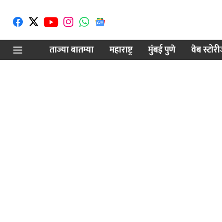
ताज्या बातम्या
महाराष्ट्र
मुंबई पुणे
वेब स्टोर