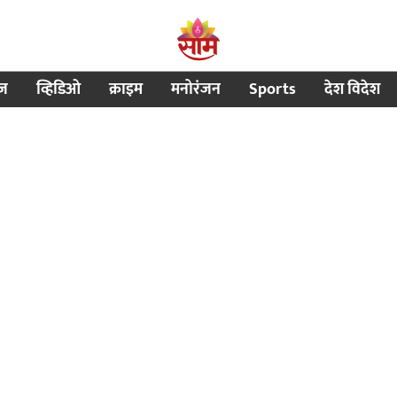
ीज
व्हिडिओ
क्राइम
मनोरंजन
Sports
देश विदेश