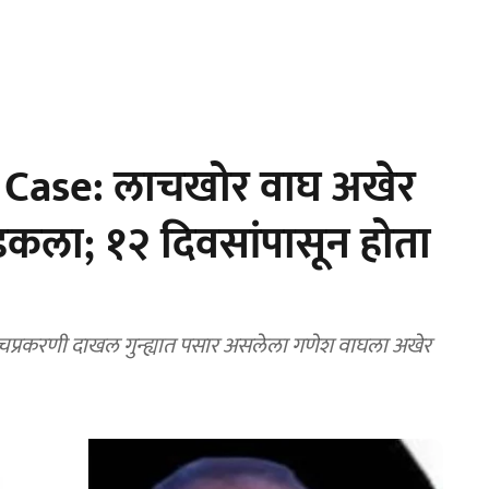
Case: लाचखोर वाघ अखेर
अडकला; १२ दिवसांपासून होता
दाखल गुन्ह्यात पसार असलेला गणेश वाघला अखेर