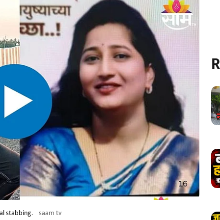
R
al stabbing.
saam tv