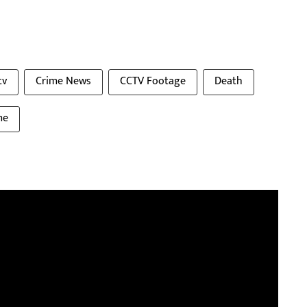
tv
Crime News
CCTV Footage
Death
me