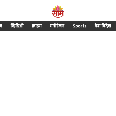
ीज
व्हिडिओ
क्राइम
मनोरंजन
Sports
देश विदेश