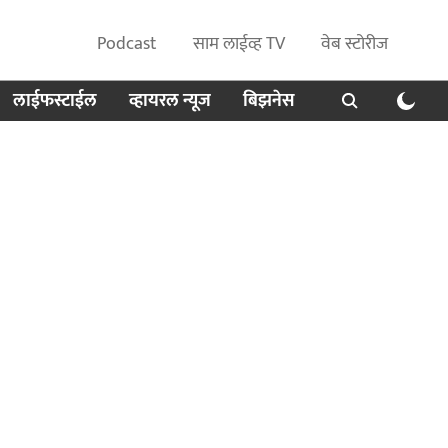
Podcast
साम लाईव्ह TV
वेब स्टोरीज
लाईफस्टाईल
व्हायरल न्यूज
बिझनेस