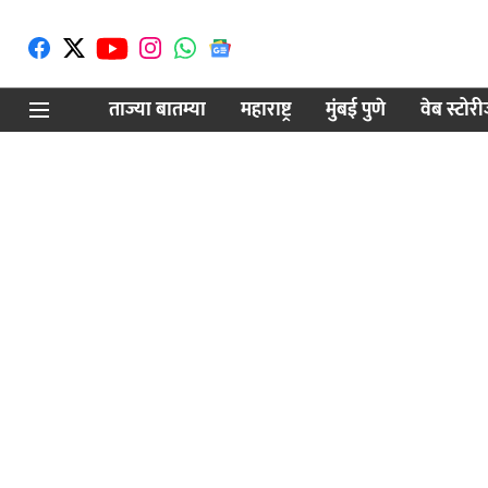
ताज्या बातम्या
महाराष्ट्र
मुंबई पुणे
वेब स्टोर