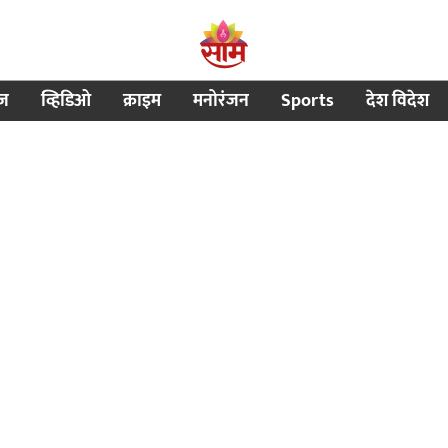
ीज
व्हिडिओ
क्राइम
मनोरंजन
Sports
देश विदेश