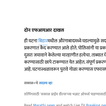
दोन एफआयआर दाखल
ही घटना
बिहार
मधील औरंगाबादमध्ये घडल्यामुळे स
प्रकरणात कैद करण्यात आले होते. पोलिसांनी या
दुसरा जमावाने केलेल्या मारहाणीत हत्येचा. ताब्या
करण्यासाठी छापे टाकण्यात येत आहेत. संपूर्ण प
आहे. घटनास्थळावरून पुरावे गोळा करण्यास एफएस
सकाळ+चे
सदस्य व्हा
शॉपिंगसाठी 'सकाळ प्राईम डील्स'च्या भन्नाट ऑफर्स पाहण्यासा
Read
Marathi news
and watch Live TV.
Breaking ne