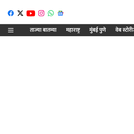
ताज्या बातम्या
महाराष्ट्र
मुंबई पुणे
वेब स्टोर