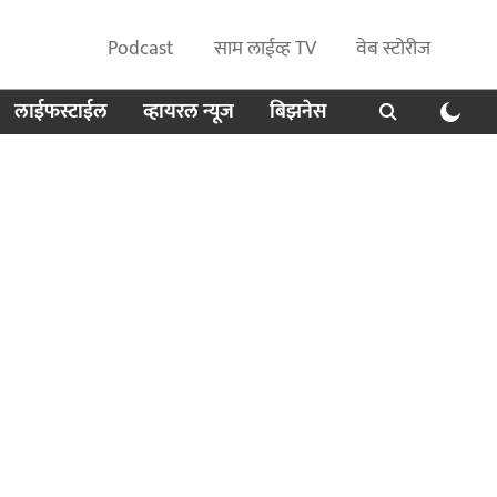
Podcast
साम लाईव्ह TV
वेब स्टोरीज
लाईफस्टाईल
व्हायरल न्यूज
बिझनेस