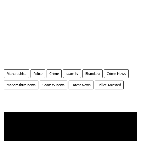
Maharashtra
Police
Crime
saam tv
Bhandara
Crime News
maharashtra news
Saam tv news
Latest News
Police Arrested