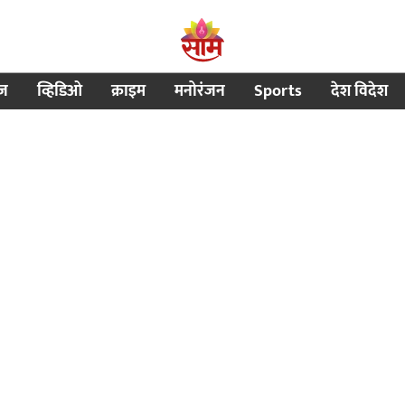
ीज
व्हिडिओ
क्राइम
मनोरंजन
Sports
देश विदेश