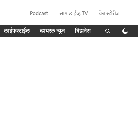
Podcast
साम लाईव्ह TV
वेब स्टोरीज
लाईफस्टाईल
व्हायरल न्यूज
बिझनेस