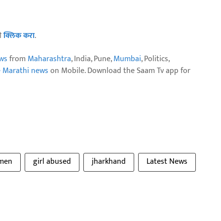
ठी
क्लिक करा
.
ws
from
Maharashtra
, India, Pune,
Mumbai
, Politics,
e Marathi news
on Mobile. Download the Saam Tv app for
omen
girl abused
jharkhand
Latest News