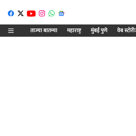
ताज्या बातम्या
महाराष्ट्र
मुंबई पुणे
वेब स्टोर