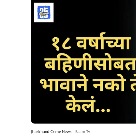
Jharkhand Crime News
Saam Tv