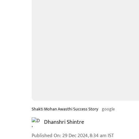
Shakti Mohan Awasthi Success Story
google
Dhanshri Shintre
Published On
:
29 Dec 2024, 8:34 am
IST