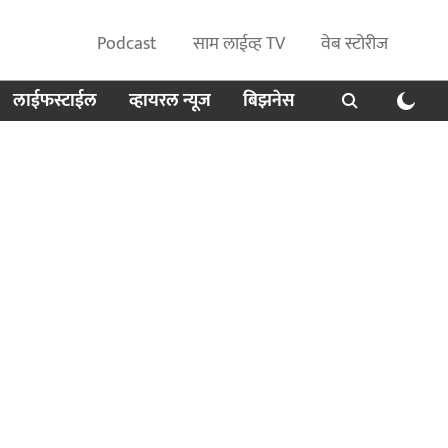
Podcast
साम लाईव्ह TV
वेब स्टोरीज
लाईफस्टाईल
व्हायरल न्यूज
बिझनेस