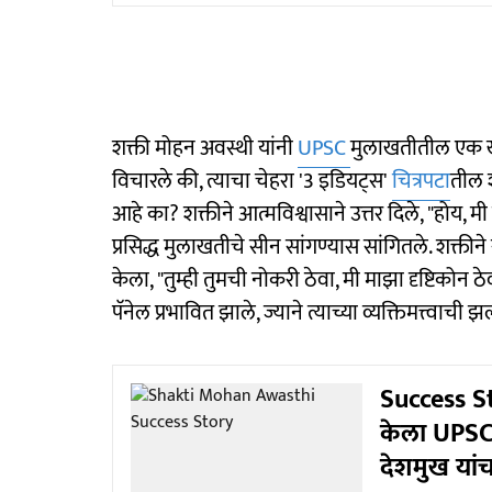
शक्ती मोहन अवस्थी यांनी
UPSC
मुलाखतीतील एक खा
विचारले की, त्याचा चेहरा '3 इडियट्स'
चित्रपटा
तील श
आहे का? शक्तीने आत्मविश्वासाने उत्तर दिले, "होय, मी
प्रसिद्ध मुलाखतीचे सीन सांगण्यास सांगितले. शक्ती
केला, "तुम्ही तुमची नोकरी ठेवा, मी माझा दृष्टिकोन ठे
पॅनेल प्रभावित झाले, ज्याने त्याच्या व्यक्तिमत्त्वा
Success St
केला UPSC च
देशमुख यांचा