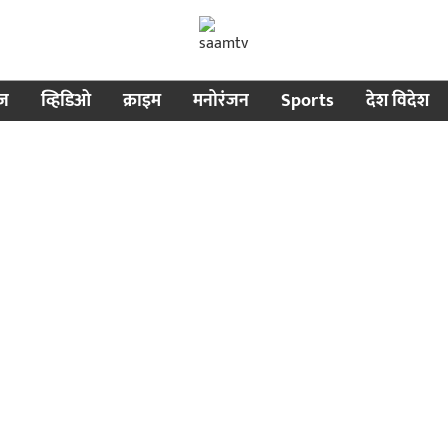
ीज
व्हिडिओ
क्राइम
मनोरंजन
Sports
देश विदेश