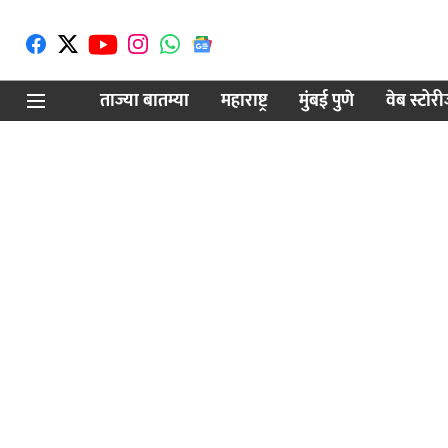
ताज्या बातम्या
महाराष्ट्र
मुंबई पुणे
वेब स्टोर