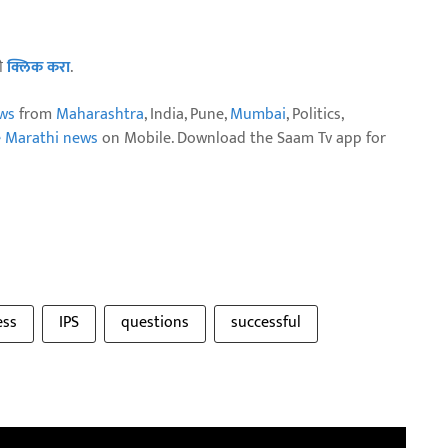
ठी
क्लिक करा
.
ws
from
Maharashtra
, India, Pune,
Mumbai
, Politics,
e Marathi news
on Mobile. Download the Saam Tv app for
ess
IPS
questions
successful