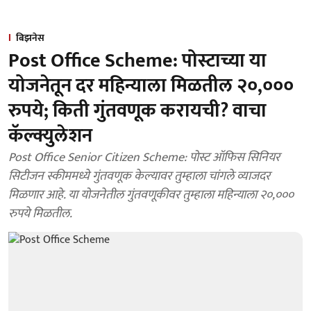
बिझनेस
Post Office Scheme: पोस्टाच्या या
योजनेतून दर महिन्याला मिळतील २०,०००
रुपये; किती गुंतवणूक करायची? वाचा
कॅल्क्युलेशन
Post Office Senior Citizen Scheme: पोस्ट ऑफिस सिनियर
सिटीजन स्कीममध्ये गुंतवणूक केल्यावर तुम्हाला चांगले व्याजदर
मिळणार आहे. या योजनेतील गुंतवणूकीवर तुम्हाला महिन्याला २०,०००
रुपये मिळतील.