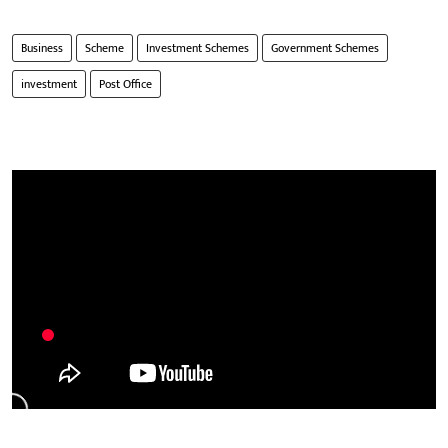
Business
Scheme
Investment Schemes
Government Schemes
investment
Post Office