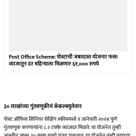
Post Office Scheme: पोस्टाची जबरदस्त योजना! फक्त
व्याजातून दर महिन्याला मिळणार ६१,००० रुपये
३० लाखांच्या गुंतवणूकीचं कॅकल्क्युलेशन
पोस्ट ऑफिस सिनियर सेव्हिंग स्कीममध्ये १ जानेवारी २०२४ पूर्ण
गुंतवणूक करणाऱ्यांना ८.२ टक्के व्याजदर मिळते. या योजनेत तुम्ही
जास्तीत जास्त ३० लाख रुपये गुंतवू शकतात. या योजनेत तुम्ही वयाच्या