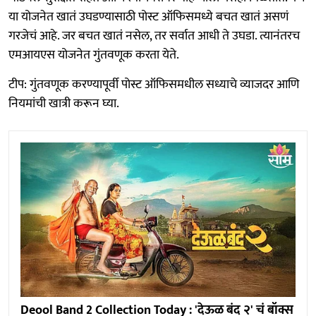
या योजनेत खातं उघडण्यासाठी पोस्ट ऑफिसमध्ये बचत खातं असणं
गरजेचं आहे. जर बचत खातं नसेल, तर सर्वात आधी ते उघडा. त्यानंतरच
एमआयएस योजनेत गुंतवणूक करता येते.
टीप: गुंतवणूक करण्यापूर्वी पोस्ट ऑफिसमधील सध्याचे व्याजदर आणि
नियमांची खात्री करून घ्या.
Deool Band 2 Collection Today : 'देऊळ बंद २' चं बॉक्स