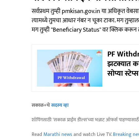
सर्वप्रथम तुम्ही pmkisan.gov.in या अधिकृत वेबसाई
त्यामध्ये तुमचा आधार नंबर न चूका टाका. मग तुम्
मग तुम्ही "Beneficiary Status" वर क्लिक करून
PF Withdra
झटक्यात काढ
सोप्या स्टेप
सकाळ+चे
सदस्य व्हा
शॉपिंगसाठी 'सकाळ प्राईम डील्स'च्या भन्नाट ऑफर्स पाहण्यासा
Read
Marathi news
and watch Live TV.
Breaking ne