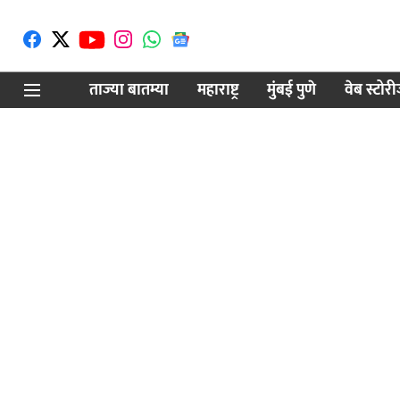
ताज्या बातम्या
महाराष्ट्र
मुंबई पुणे
वेब स्टोर