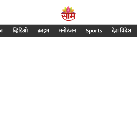
ीज
व्हिडिओ
क्राइम
मनोरंजन
Sports
देश विदेश