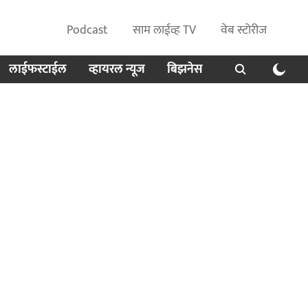
Podcast
साम लाईव्ह TV
वेब स्टोरीज
लाईफस्टाईल
व्हायरल न्यूज
बिझनेस