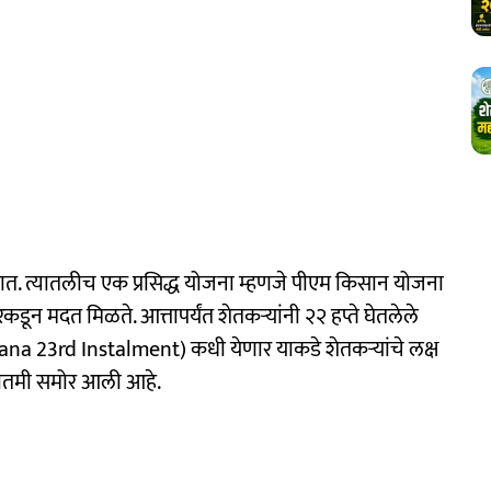
ात. त्यातलीच एक प्रसिद्ध योजना म्हणजे पीएम किसान योजना
रकडून मदत मिळते. आत्तापर्यंत शेतकऱ्यांनी २२ हप्ते घेतलेले
jana 23rd Instalment) कधी येणार याकडे शेतकऱ्यांचे लक्ष
 बातमी समोर आली आहे.