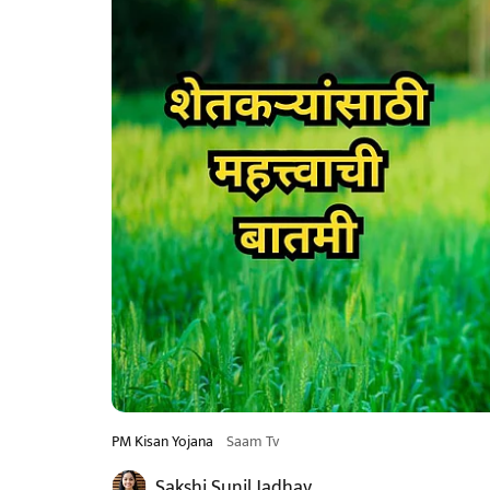
PM Kisan Yojana
Saam Tv
Sakshi Sunil Jadhav