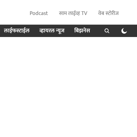
Podcast
साम लाईव्ह TV
वेब स्टोरीज
लाईफस्टाईल
व्हायरल न्यूज
बिझनेस