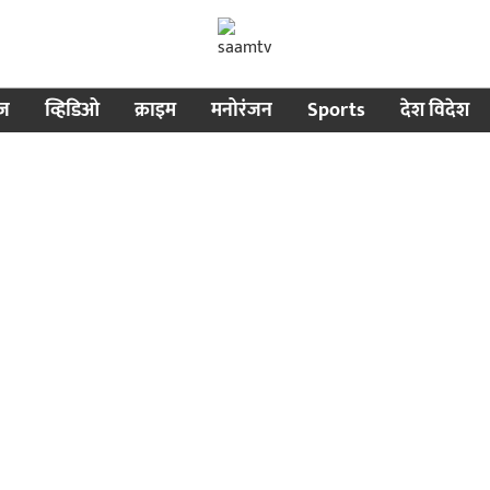
ीज
व्हिडिओ
क्राइम
मनोरंजन
Sports
देश विदेश