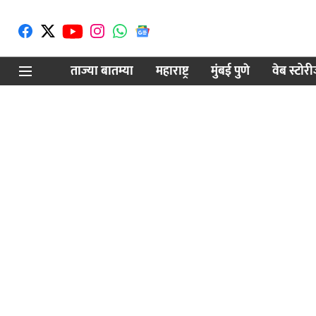
ताज्या बातम्या
महाराष्ट्र
मुंबई पुणे
वेब स्टोर