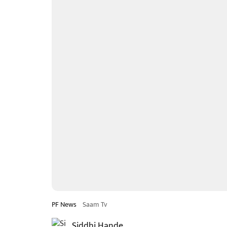
PF News
Saam Tv
Siddhi Hande