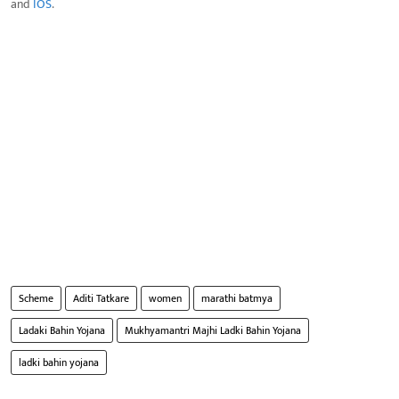
and
IOS
.
Scheme
Aditi Tatkare
women
marathi batmya
Ladaki Bahin Yojana
Mukhyamantri Majhi Ladki Bahin Yojana
ladki bahin yojana