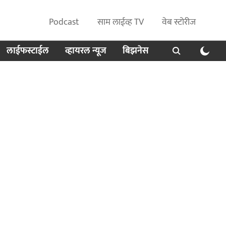
Podcast
साम लाईव्ह TV
वेब स्टोरीज
लाईफस्टाईल
व्हायरल न्यूज
बिझनेस