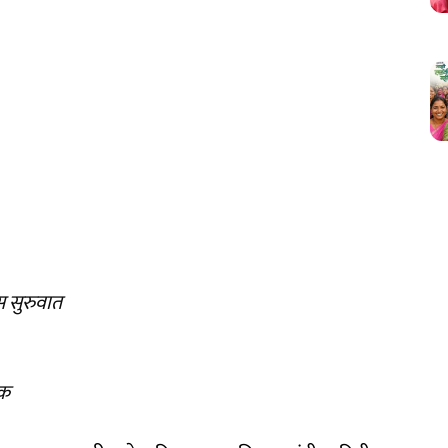
 सुरुवात
ेक