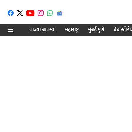
ताज्या बातम्या
महाराष्ट्र
मुंबई पुणे
वेब स्टोर