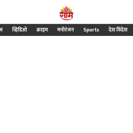
ीज
व्हिडिओ
क्राइम
मनोरंजन
Sports
देश विदेश