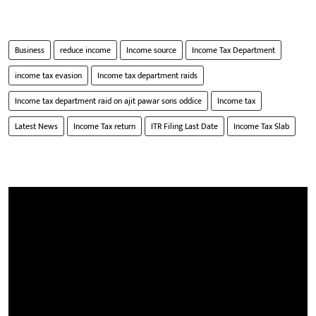
Business
reduce income
Income source
Income Tax Department
income tax evasion
Income tax department raids
Income tax department raid on ajit pawar sons oddice
Income tax
Latest News
Income Tax return
ITR Filing Last Date
Income Tax Slab