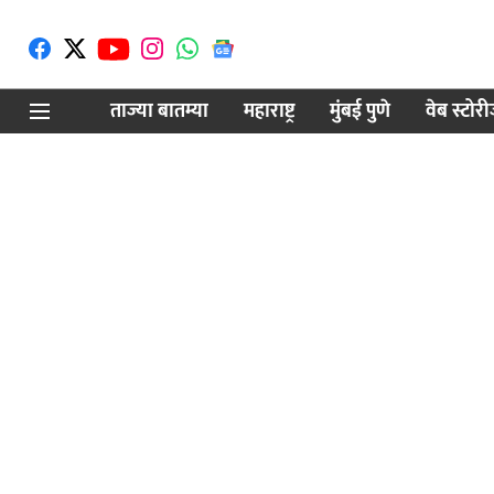
ताज्या बातम्या
महाराष्ट्र
मुंबई पुणे
वेब स्टोर