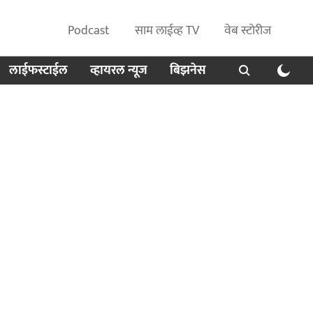
Podcast
साम लाईव्ह TV
वेब स्टोरीज
लाईफस्टाईल
व्हायरल न्यूज
बिझनेस