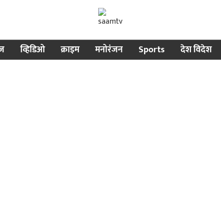
ीज
व्हिडिओ
क्राइम
मनोरंजन
Sports
देश विदेश