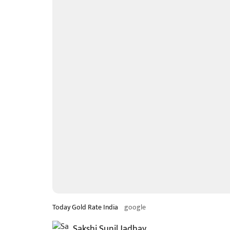
Today Gold Rate India
google
Sakshi Sunil Jadhav