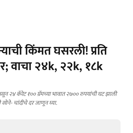
याची किंमत घसरली! प्रति
र; वाचा २४k, २२k, १८k
 सोने- चांदीचे दर जाणून घ्या.