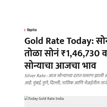
बिझनेस
Gold Rate Today: सोन्
तोळा सोनं ₹1,46,730 व
सोन्याचा आजचा भाव
Silver Rate : आज सोन्याच्या दरात घसरण झाली असून २४ कॅरेट १०० ग्रॅमच्या भावात २७०० रुपयांची घट झाली
आहे. मुंबई, पुणे, दिल्ली, नाशिक आणि चेन्नईतील ताजे