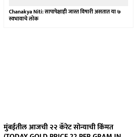
Chanakya Niti: सापापेक्षाही जास्त विषारी असतात या ७
स्वभावाचे लोक
मुंबईतील आजची २२ कॅरेट सोन्याची किंमत
(TODAY GOLD PRICE 22 PER GRAM IN