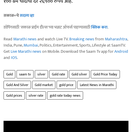
१०० ग्रॅम चांदीचा दर २६५०० रुपये आहे.
सकाळ+चे
सदस्य व्हा
शॉपिंगसाठी 'सकाळ प्राईम डील्स'च्या भन्नाट ऑफर्स पाहण्यासाठी
क्लिक करा
.
Read
Marathi news
and watch Live TV.
Breaking news
from
Maharashtra
,
India, Pune,
Mumbai
, Politics, Entertainment, Sports, Lifestyle at SaamTV.
Get
Live Marathi news
on Mobile. Download the Saam Tv app for
Android
and
IOS
.
Gold
saam tv
silver
Gold rate
Gold silver
Gold Price Today
Gold And Silver
Gold market
gold price
Latest News in Marathi
Gold prices
silver rate
gold rate today news