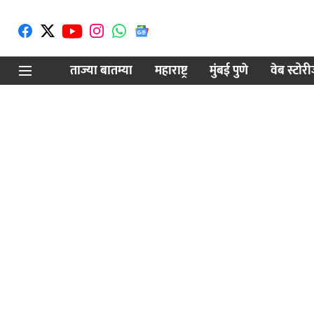
ताज्या बातम्या
महाराष्ट्र
मुंबई पुणे
वेब स्टोर