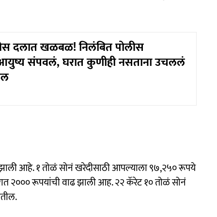
ीस दलात खळबळ! निलंबित पोलीस
ं आयुष्य संपवलं, घरात कुणीही नसताना उचललं
ऊल
वाढ झाली आहे. १ तोळं सोनं खरेदीसाठी आपल्याला ९७,२५० रूपये
 दरात २००० रूपयांची वाढ झाली आह. २२ कॅरेट १० तोळं सोनं
गतील.