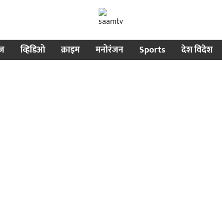
ीज
व्हिडिओ
क्राइम
मनोरंजन
Sports
देश विदेश