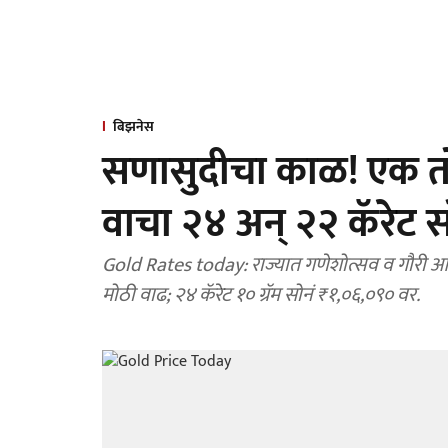
बिझनेस
सणासुदीचा काळ! एक तो
वाचा २४ अन् २२ कॅरेट स
Gold Rates today: राज्यात गणेशोत्सव व गौरी आगम
मोठी वाढ; २४ कॅरेट १० ग्रॅम सोनं ₹१,०६,०९० वर.