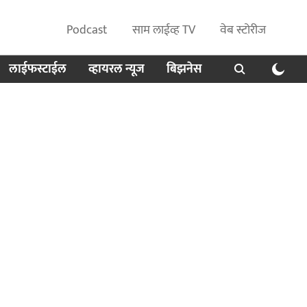
Podcast
साम लाईव्ह TV
वेब स्टोरीज
लाईफस्टाईल
व्हायरल न्यूज
बिझनेस