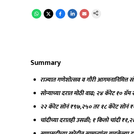
Summary
राज्यात गणेशोत्सव व गौरी आगमनानिमित्त सो
सोन्याच्या दरात मोठी वाढ; २४ कॅरेट १० ग्रॅ
२२ कॅरेट सोनं ₹९७,२५० तर १८ कॅरेट सोनं ₹७
चांदीच्या दरातही उसळी; १ किलो चांदी ₹१,२६
सणासुदीच्या खरेदीत सामान्यांना वाढलेल्या