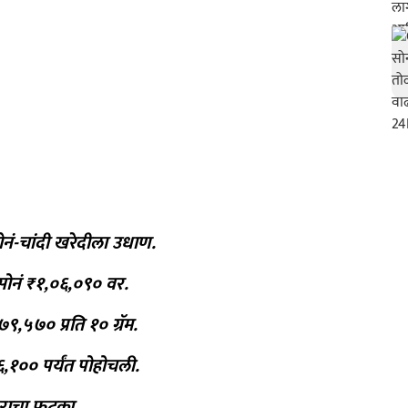
नं-चांदी खरेदीला उधाण.
म सोनं ₹१,०६,०९० वर.
९,५७० प्रति १० ग्रॅम.
,१०० पर्यंत पोहोचली.
 दराचा फटका.