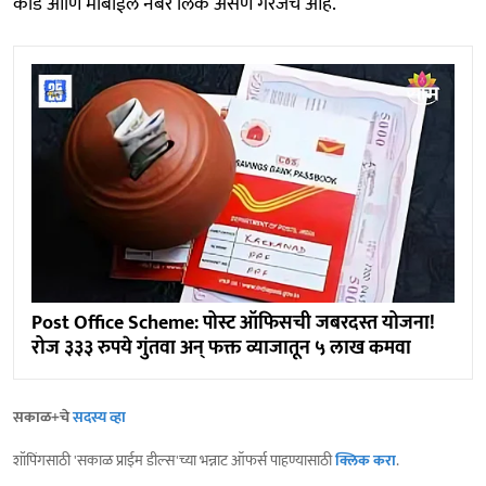
कार्ड आणि मोबाईल नंबर लिंक असणे गरजेचे आहे.
Post Office Scheme: पोस्ट ऑफिसची जबरदस्त योजना!
रोज ३३३ रुपये गुंतवा अन् फक्त व्याजातून ५ लाख कमवा
सकाळ+चे
सदस्य व्हा
शॉपिंगसाठी 'सकाळ प्राईम डील्स'च्या भन्नाट ऑफर्स पाहण्यासाठी
क्लिक करा
.