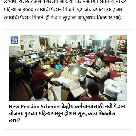
लाभार्थी रजिस्टर असणे गरजेचे आहे. या योजनेअंतर्गत शेतकऱ्यांना दर
महिन्याला ३००० रुपयांची पेन्शन मिळते. म्हणजेच वर्षाला ३६ हजार
रुपयांची पेन्शन मिळते. ही पेन्शन तुम्हाला आयुष्यभर मिळणार आहे.
New Pension Scheme: केंद्रीय कर्मचाऱ्यांसाठी नवी पेन्शन
योजना; पुढच्या महिन्यापासून होणार सुरू, काय मिळतील
लाभ?