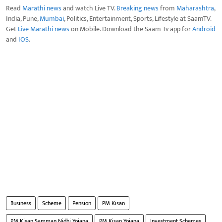
Read
Marathi news
and watch Live TV.
Breaking news
from
Maharashtra
,
India, Pune,
Mumbai
, Politics, Entertainment, Sports, Lifestyle at SaamTV.
Get
Live Marathi news
on Mobile. Download the Saam Tv app for
Android
and
IOS
.
Business
Scheme
Pension
PM Kisan
PM Kisan Samman Nidhi Yojana
PM Kisan Yojana
Investment Schemes