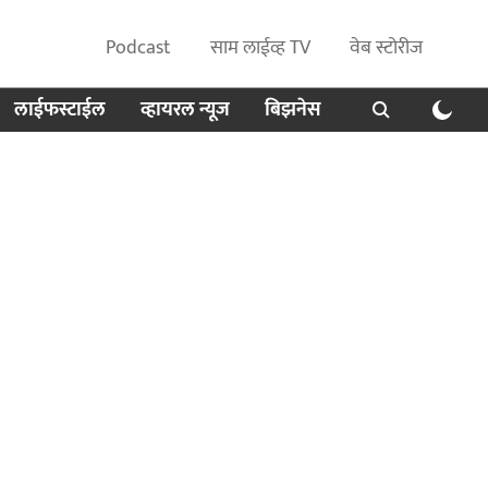
Podcast
साम लाईव्ह TV
वेब स्टोरीज
लाईफस्टाईल
व्हायरल न्यूज
बिझनेस