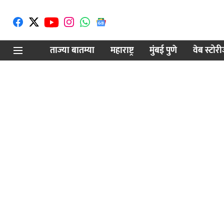
ताज्या बातम्या
महाराष्ट्र
मुंबई पुणे
वेब स्टोर