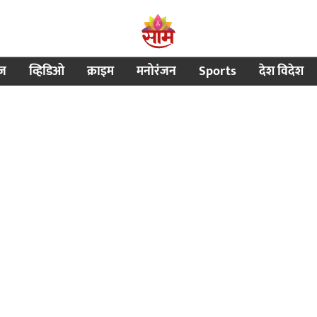
ीज
व्हिडिओ
क्राइम
मनोरंजन
Sports
देश विदेश